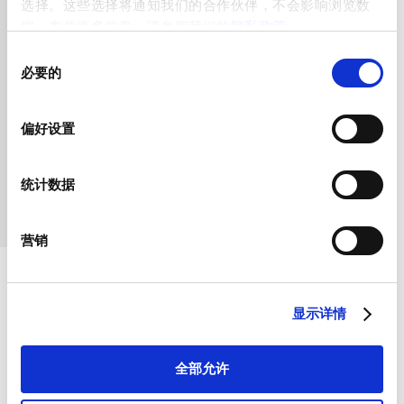
选择。这些选择将通知我们的合作伙伴，不会影响浏览数
据。有关更多信息，请参阅我们的
隐私政策
。
直流高遮断容量，最高达50 kA
同
必要的
陶瓷管体配合镀银铜端子
意
选
直插式安装设计
择
偏好设置
典型应用：
充电线缆、连接器及交流布线系统。
统计数据
ARO数据表
营销
显示详情
全部允许