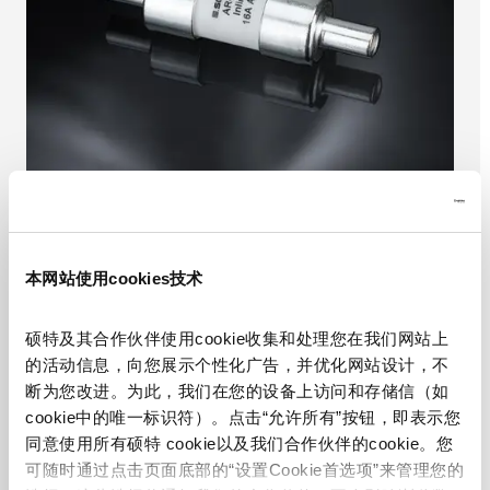
本网站使用cookies技术
ARO系列—高压直插式熔断器
硕特及其合作伙伴使用cookie收集和处理您在我们网站上
的活动信息，向您展示个性化广告，并优化网站设计，不
ARO直插式熔断器专为电缆及连接器组件中的紧
断为您改进。为此，我们在您的设备上访问和存储信（如
凑型高压交流保护而设计。
cookie中的唯一标识符）。点击“允许所有”按钮，即表示您
核心特性：
同意使用所有硕特 cookie以及我们合作伙伴的cookie。您
可随时通过点击页面底部的“设置Cookie首选项”来管理您的
额定电流：16 A、32 A 及 63 A