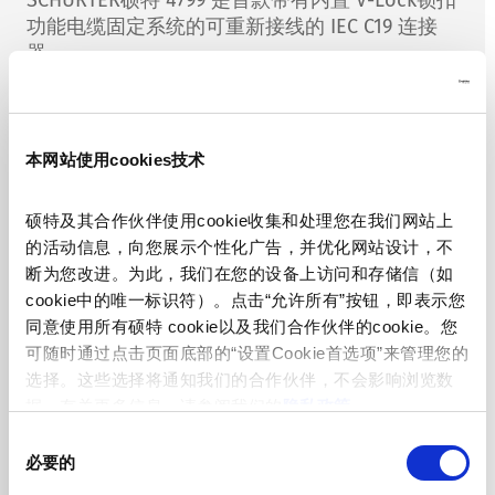
功能电缆固定系统的可重新接线的 IEC C19 连接
器。
为什么选择4799？
灵活且适应性强：
支持重新接线，可用于定制
本网站使用cookies技术
电源线，兼容各国插头标准。
安全且可靠：
配备V-Lock锁扣，有效防止使用
硕特及其合作伙伴使用cookie收集和处理您在我们网站上
时意外断开。
的活动信息，向您展示个性化广告，并优化网站设计，不
断为您改进。为此，我们在您的设备上访问和存储信（如
环保设计：
采用无卤材料，符合环保要求。
cookie中的唯一标识符）。点击“允许所有”按钮，即表示您
同意使用所有硕特 cookie以及我们合作伙伴的cookie。您
全球认证：
符合 IEC/UL/CCC 60320标准，通过
可随时通过点击页面底部的“设置Cookie首选项”来管理您的
欧洲、中国及北美认证。
选择。这些选择将通知我们的合作伙伴，不会影响浏览数
据。有关更多信息，请参阅我们的
隐私政策
。
为您的设备提供安全、灵活且可持续的供电方案 -
--了解更多关于 SCHURTER硕特 4799 连接器的详
同
情。
必要的
意
选