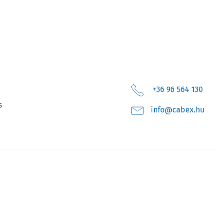
+36 96 564 130
s
uh.xebac@ofni