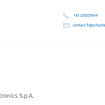
+33 325025049
moc.retruhcs@rf.t
onics S.p.A.