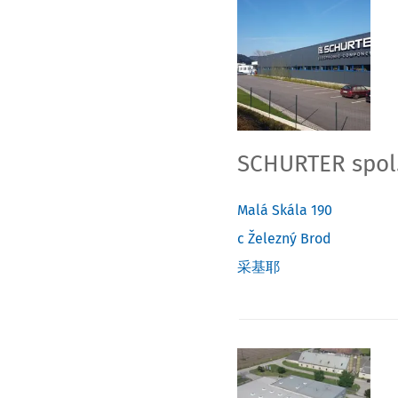
SCHURTER spol. 
Malá Skála 190
c
Železný Brod
采基耶