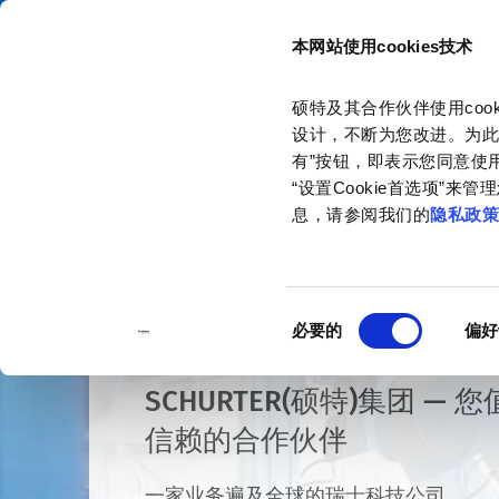
本网站使用cookies技术
目录
硕特及其合作伙伴使用co
主页
关于我们
公司简介
全球办事处
设计，不断为您改进。为此
有”按钮，即表示您同意使用
“设置Cookie首选项”
息，请参阅我们的
隐私政
同
必要的
偏好
意
选
SCHURTER(硕特)集团 — 
择
信赖的合作伙伴
一家业务遍及全球的瑞士科技公司