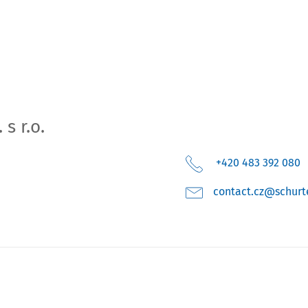
s r.o.
+420 483 392 080
moc.retruhcs@zc.t