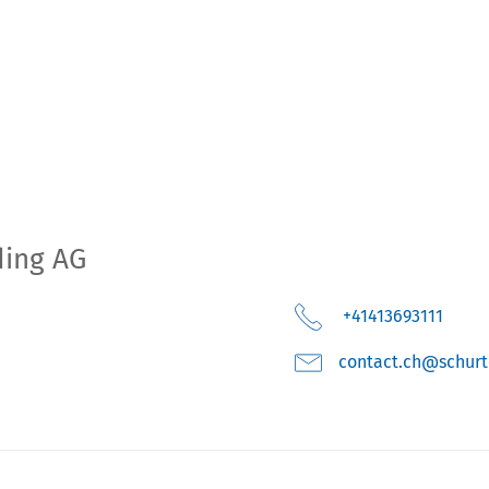
ing AG
+41413693111
moc.retruhcs@hc.t