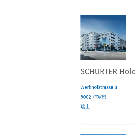
SCHURTER Hold
Werkhofstrasse 8
6002
卢塞恩
瑞士