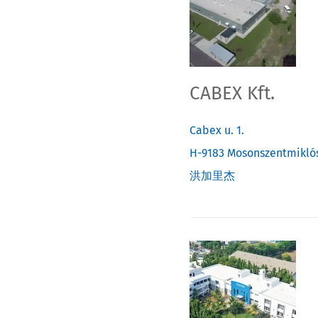
CABEX Kft.
Cabex u. 1.
H-9183
Mosonszentmikló
洪加里杰