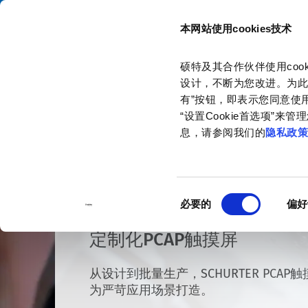
本网站使用cookies技术
目录
硕特及其合作伙伴使用co
主页
产品和解决方案
人机界面(HMI)
PCAP 触摸屏
设计，不断为您改进。为此
有”按钮，即表示您同意使用
“设置Cookie首选项”
息，请参阅我们的
隐私政
同
必要的
偏好
意
选
定制化PCAP触摸屏
择
从设计到批量生产，SCHURTER PCAP
为严苛应用场景打造。