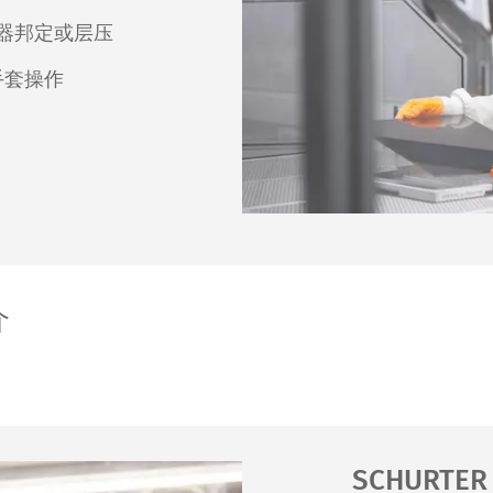
器邦定或层压
手套操作
介
SCHURTE