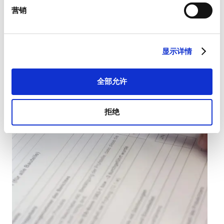
营销
Track & Trace
With the Track & Trace online query, you can check
the status of your shipment.
显示详情
Track & Trace
全部允许
拒绝