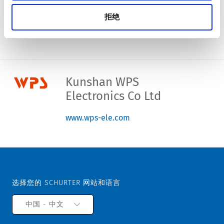
International Ltd
拒绝
www.honortech-int.com
Kunshan WPS
Electronics Co Ltd
www.wps-ele.com
选择您的 SCHURTER 网站和语言
中国 - 中文