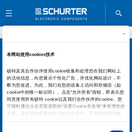
产品和解决方案
元器件
EMC 滤波器
共模扼流圈
SPICE li
本网站使用cookies技术
选择您的 SCHURTER 网站和语言
硕特及其合作伙伴使用cookie收集和处理您在我们网站上
中国 - 中文
的活动信息，向您展示个性化广告，并优化网站设计，不
断为您改进。为此，我们在您的设备上访问和存储信（如
cookie中的唯一标识符）。点击“允许所有”按钮，即表示您
同意使用所有硕特 cookie以及我们合作伙伴的cookie。您
可随时通过点击页面底部的“设置Cookie首选项”来管理您的
选择。这些选择将通知我们的合作伙伴，不会影响浏览数
硕特全球
隐私政策
条款和条件
据。有关更多信息，请参阅我们的
隐私政策
。
Cookie偏好设置管理
同