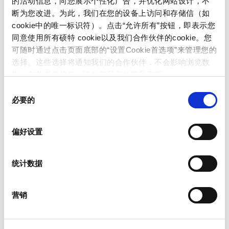
的活动信息，向您展示个性化广告，并优化网站设计，不
及电池储能等领域——要求其操作界面能够耐受电
断为您改进。为此，我们在您的设备上访问和存储信（如
磁兼容（EMC）应力、恶劣天气侵蚀及高强度运
cookie中的唯一标识符）。点击“允许所有”按钮，即表示您
行。
同意使用所有硕特 cookie以及我们合作伙伴的cookie。您
SCHURTER 提供广泛的产品组合：具备高 EMC 抗
可随时通过点击页面底部的“设置Cookie首选项”来管理您的
扰度的 PCAP 触控屏、支持戴手套及湿手操作的
选择。这些选择将通知我们的合作伙伴，不会影响浏览数
电阻式触控屏、密封型电容开关、柔性薄膜按
据。有关更多信息，请参阅我们的
隐私政策
。
键，以及可提升阳光下可读性与机械稳定性的光
同
学贴合（Optical Bonding）工艺。
必要的
意
选
依托玻璃加工、层压、光学贴合及电子组装等全
择
流程内部制造能力，SCHURTER 确保了始终如一
偏好设置
的品质、超长的产品生命周期及完整的可追溯
性。
统计数据
我们的 HMI 解决方案广泛应用于光伏逆变器、储
能系统（ESS）、电动汽车充电设施、智能电网组
营销
件、不间断电源（UPS）以及测试测量设备。
应用笔记：面向严苛能源应用的高可靠型 HMI 解决方