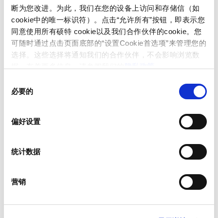
连接器中，并满足最新国际安全标准。
断为您改进。为此，我们在您的设备上访问和存储信（如
cookie中的唯一标识符）。点击“允许所有”按钮，即表示您
核心参数：
同意使用所有硕特 cookie以及我们合作伙伴的cookie。您
额定电压：250 VAC
可随时通过点击页面底部的“设置Cookie首选项”来管理您的
额定电流：16 A、32 A、63 A（可根据需求提供其
选择。这些选择将通知我们的合作伙伴，不会影响浏览数
他规格）
据。有关更多信息，请参阅我们的
隐私政策
。
分断能力：50 kA
同
符合GB/T13539.4、IEC60269-4、UL248标准
必要的
意
获得CCC、CE认证，符合RoHS指令
选
应用领域
择
偏好设置
适用于电动汽车充电线缆与插头、车辆辅助照
明、通用线路保护、发电输电系统及通信设备。
统计数据
为何选择ARO？
经济型设计与灵活定制特性，使ARO成为电动汽
营销
车充电系统等高要求应用的理想选择。提供标准
型号，也可根据客户规格量身定制。
ARO数据表