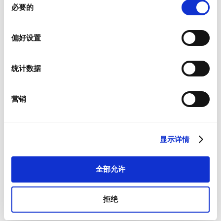
必要的
意
选
择
偏好设置
新闻资讯
统计数据
我们为客户提供有关产品以及特定市场的新闻资讯。
如果您希望收到上述物品，请从如下列表中进行相应选择。
我愿意接收硕特的最新新闻资讯。
营销
硕特可从您提供的联系信息，与您沟通联系。您可从订阅了我们
的新闻资讯中，将优先获取专属优惠和最新产品情况。根据适用
法律的规定，您可以撤回此前向我们提供的任何同意和取消订阅
显示详情
新闻资讯，我们承诺保护和尊重您的隐私。欲参阅更多硕特资料
处理和隐私保护措施，或者取消订阅，请查看我们的
隐私政策
。
*
全部允许
我同意接受一般条款和条件以及隐私政策。
拒绝