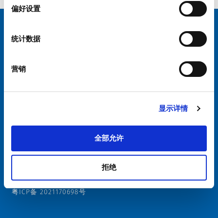
择
偏好设置
选择您的 SCHURTER 网站和语言
统计数据
中国 - 中文
营销
显示详情
硕特全球
隐私政策
条款和条件
全部允许
Cookie偏好设置管理
拒绝
粤ICP备 2021170698号