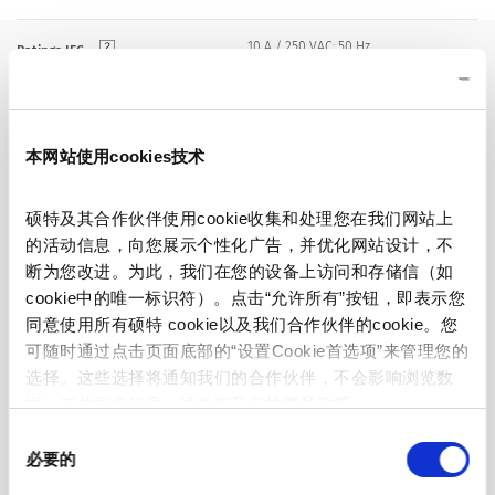
10 A / 250 VAC; 50 Hz
Ratings IEC
15 A / 250 VAC; 60 Hz
Ratings UL/CSA
本网站使用cookies技术
> 2 kVAC between L-N
Dielectric Strength
> 2 kVAC between L/N-PE
硕特及其合作伙伴使用cookie收集和处理您在我们网站上
(1 min/50 Hz)
的活动信息，向您展示个性化广告，并优化网站设计，不
断为您改进。为此，我们在您的设备上访问和存储信（如
Allowable Operation Temperature
-25 °C to 70 °C
cookie中的唯一标识符）。点击“允许所有”按钮，即表示您
同意使用所有硕特 cookie以及我们合作伙伴的cookie。您
可随时通过点击页面底部的“设置Cookie首选项”来管理您的
Suitable for appliances with protection
Protection against electric shock
class I acc. to IEC 61140
选择。这些选择将通知我们的合作伙伴，不会影响浏览数
据。有关更多信息，请参阅我们的
隐私政策
。
同
Cable
Terminal
必要的
意
选