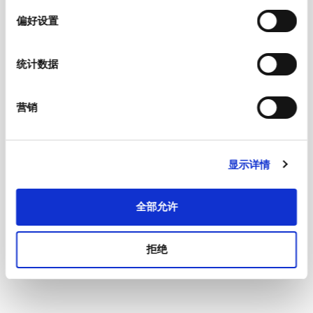
择
Material: Housing
Thermoplastic, black, UL 94V-0
偏好设置
E acc. to IEC 60320-1,
Appliance inlet/-outlet
统计数据
UL 60320-1, CSA C22.2 no. 60320-1 (for
cold conditions) pin-temperature 70 °C,
10 A, Protection Class I
营销
显示详情
全部允许
拒绝