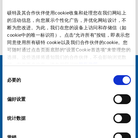
Accessories to T-Line
Screw-
硕特及其合作伙伴使用cookie收集和处理您在我们网站上
on
的活动信息，向您展示个性化广告，并优化网站设计，不
collar
T-
断为您改进。为此，我们在您的设备上访问和存储信（如
with
Line
TA45-ACC
cookie中的唯一标识符）。点击“允许所有”按钮，即表示您
cover
Accessories
Accessories to TA45
同意使用所有硕特 cookie以及我们合作伙伴的cookie。您
|
可随时通过点击页面底部的“设置Cookie首选项”来管理您的
Accessories
IP65
选择。这些选择将通知我们的合作伙伴，不会影响浏览数
to
|
TA45-
据。有关更多信息，请参阅我们的
隐私政策
。
T-
Thermal
ACC
Line
选择您的 SCHURTER 网站和语言
同
(T-
Accessories
|
必要的
意
and
中国 - 中文
to
Accessories
选
TA-
TA45
|
择
Line)
偏好设置
|
Circuit
|
Thermal
Breakers
Circuit
(T-
规
统计数据
Breakers
and
格
规
TA-
书
硕特全球
隐私政策
条款和条件
格
Line)
营销