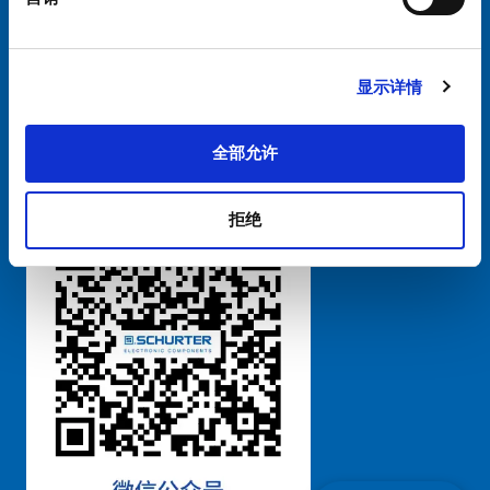
书
|
Cookie偏好设置管理
Circuit
Breakers
显示详情
规
粤ICP备 2021170698号
格
全部允许
书
拒绝