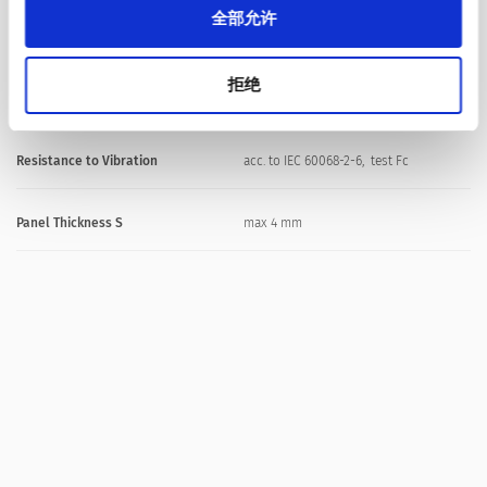
全部允许
> 4kVAC between L/N-PE␍(1min; 50Hz)
Clearance and Creepage Distance
> 3mm
拒绝
> 8mm between L/N-PE
Resistance to Vibration
acc. to IEC 60068-2-6, test Fc
Panel Thickness S
max 4 mm