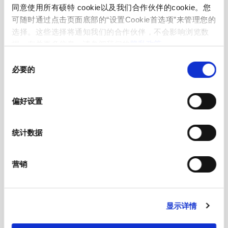
Climatic Category
25/85/21 acc. to IEC 60068-1
同意使用所有硕特 cookie以及我们合作伙伴的cookie。您
可随时通过点击页面底部的“设置Cookie首选项”来管理您的
选择。这些选择将通知我们的合作伙伴，不会影响浏览数
Material: Socket
Thermoplastic, black, UL 94V-0
据。有关更多信息，请参阅我们的
隐私政策
。
同
Weight
12.4 g
必要的
意
选
Solderability
350 °C / 2 sec acc. to IEC 60068-2-20,
择
偏好设置
Test Ta, method 2
Resistance to Soldering Heat
350 °C / 10 sec acc. to IEC 60068-2-20,
统计数据
Test Tb, method 2
营销
Insulation Resistance
> 10'000MΩ (500VDC; 1min)
Contact Resistance
< 10 mΩ at 20 mV
显示详情
Dielectric Strength
> 2kVAC between L-N