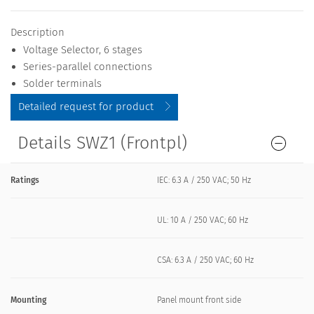
Description
Voltage Selector, 6 stages
Series-parallel connections
Solder terminals
Detailed request for product
Details SWZ1 (Frontpl)
Ratings
IEC: 6.3 A / 250 VAC; 50 Hz
UL: 10 A / 250 VAC; 60 Hz
CSA: 6.3 A / 250 VAC; 60 Hz
Mounting
Panel mount front side