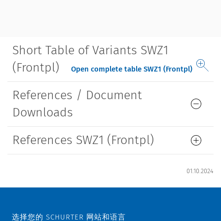
Short Table of Variants SWZ1
(Frontpl)
Open complete table SWZ1 (Frontpl)
References / Document
Downloads
References SWZ1 (Frontpl)
01.10.2024
选择您的 SCHURTER 网站和语言