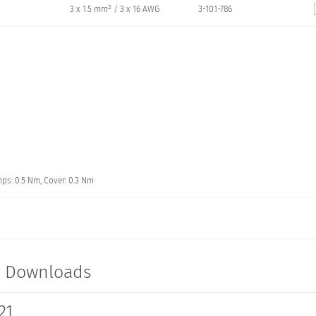
3 x 1.5 mm² / 3 x 16 AWG
3-101-786
mps: 0.5 Nm, Cover: 0.3 Nm
t Downloads
21