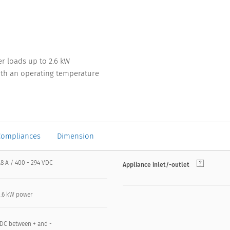
r loads up to 2.6 kW
ith an operating temperature
Compliances
Dimension
8.8 A / 400 - 294 VDC
Appliance inlet/-outlet
2.6 kW power
VDC between + and -