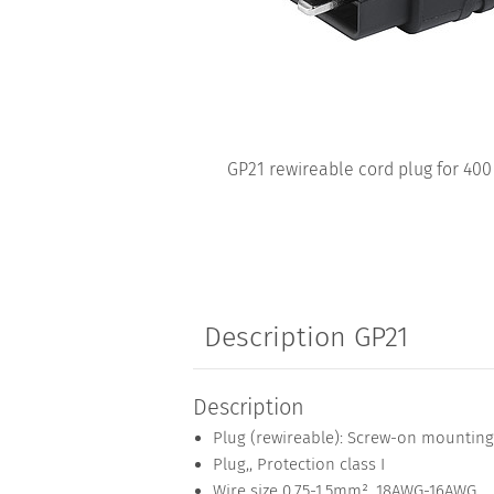
GP21 rewireable cord plug for 400
Description GP21
Description
Plug (rewireable): Screw-on mounting
Plug,, Protection class I
Wire size 0.75-1.5mm², 18AWG-16AWG