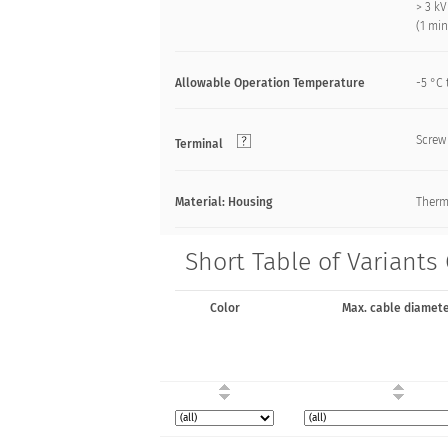
> 3 k
(1 min
Allowable Operation Temperature
-5 °C 
Screw
Terminal
Material: Housing
Therm
Short Table of Variants
Color
Max. cable diamet