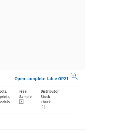
Open complete table GP21
...
ols,
Free
Distributor
prints,
Sample
Stock
Models
Check