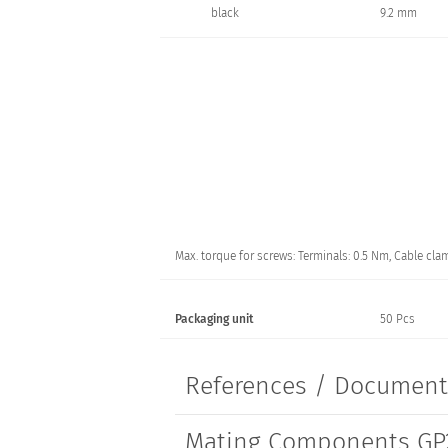
black
9.2 mm
Max. torque for screws: Terminals: 0.5 Nm, Cable cla
Packaging unit
50 Pcs
References / Documen
Mating Components GP