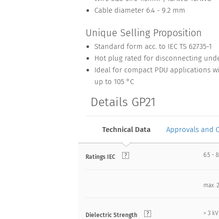
Cable diameter 6.4 - 9.2 mm
Unique Selling Proposition
Standard form acc. to IEC TS 62735-1
Hot plug rated for disconnecting unde
Ideal for compact PDU applications w
up to 105 °C
Details GP21
Technical Data
Approvals and 
6.5 - 
Ratings IEC
max. 
> 3 k
Dielectric Strength