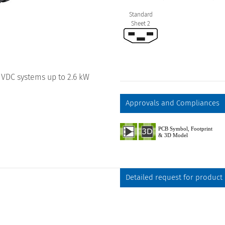
Standard
Sheet 2
 VDC systems up to 2.6 kW
Approvals and Compliances
Detailed request for product