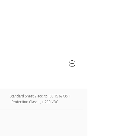
Standard Sheet 2 acc. to IEC TS 62735-1
Protection Class I , ± 200 VDC