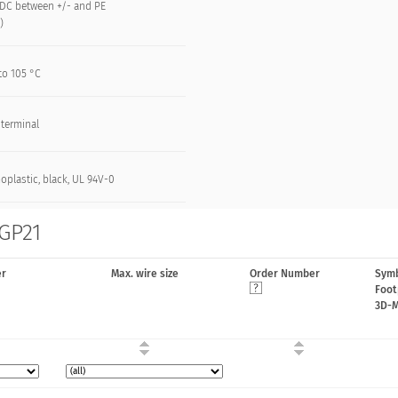
VDC between +/- and PE
)
to 105 °C
 terminal
oplastic, black, UL 94V-0
 GP21
er
Max. wire size
Order Number
Symb
Foot
3D-