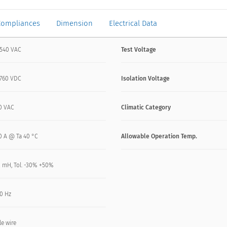
Compliances
Dimension
Electrical Data
 540 VAC
Test Voltage
 760 VDC
Isolation Voltage
0 VAC
Climatic Category
50 A @ Ta 40 °C
Allowable Operation Temp.
12 mH, Tol. -30% +50%
60 Hz
le wire