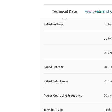
Technical Data
Approvals and 
Rated voltage
up to
up to
UL 25
Rated Current
10 - 
Rated inductance
1.1 - 
Power Operating Frequency
50 / 
Terminal Type
Flexib