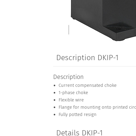
Description DKIP-1
Description
Current compensated choke
1-phase choke
Flexible wire
Flange for mounting onto printed cir
Fully potted resign
Details DKIP-1