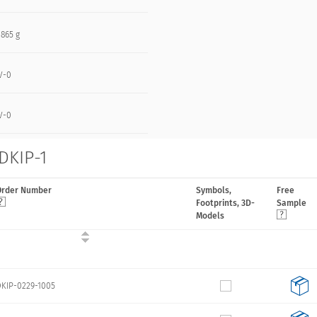
1865 g
V-0
V-0
 DKIP-1
Order Number
Symbols,
Free
Footprints, 3D-
Sample
Models
KIP-0229-1005