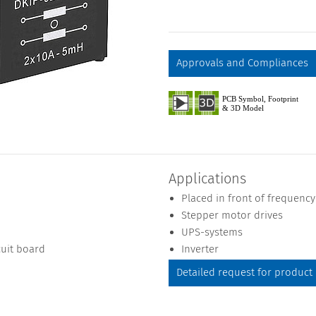
Approvals and Compliances
Applications
Placed in front of frequency
Stepper motor drives
UPS-systems
cuit board
Inverter
Detailed request for product