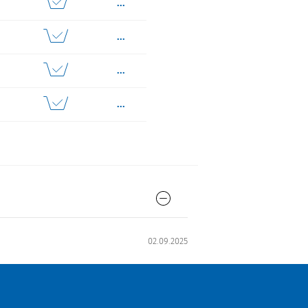
...
...
...
...
...
...
...
...
02.09.2025