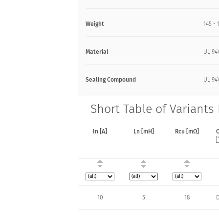
Weight
145 - 
Material
UL 94
Sealing Compound
UL 94
Short Table of Variants
In [A]
Ln [mH]
Rcu [mΩ]
10
5
18
D