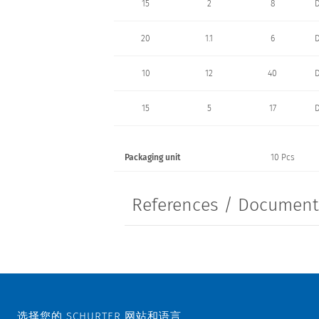
15
2
8
D
20
1.1
6
D
10
12
40
D
15
5
17
D
20
3
10
D
Packaging unit
10 Pcs
30
5
12.5
References / Documen
40
3
6
50
2
5
选择您的 SCHURTER 网站和语言