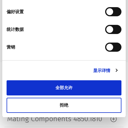
选
Lifetime
5000 Insertions​
择
偏好设置
统计数据
营销
Short Table of Variants 4850.1810
显示详情
Open complete table 4850.1810
全部允许
References / Document
Downloads
拒绝
Mating Components 4850.1810