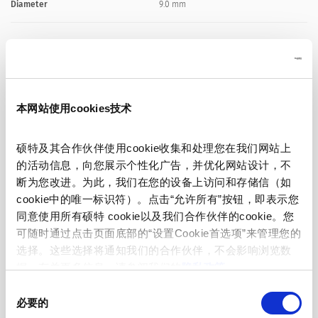
Diameter
9.0 mm
Number of Poles
8-pole
Ratings DC
2 A / 12 VDC
本网站使用cookies技术
Ratings AC
1 A / 100 VAC
硕特及其合作伙伴使用cookie收集和处理您在我们网站上
的活动信息，向您展示个性化广告，并优化网站设计，不
Dielectric Strength
250 VAC
断为您改进。为此，我们在您的设备上访问和存储信（如
cookie中的唯一标识符）。点击“允许所有”按钮，即表示您
Insulation Resistance
> 50 MΩ␣ @ 250 VDC
同意使用所有硕特 cookie以及我们合作伙伴的cookie。您
可随时通过点击页面底部的“设置Cookie首选项”来管理您的
Allowable Operation Temperature
-20 °C to 70 °C
选择。这些选择将通知我们的合作伙伴，不会影响浏览数
据。有关更多信息，请参阅我们的
隐私政策
。
同
Terminal
solder terminal silver plated
必要的
意