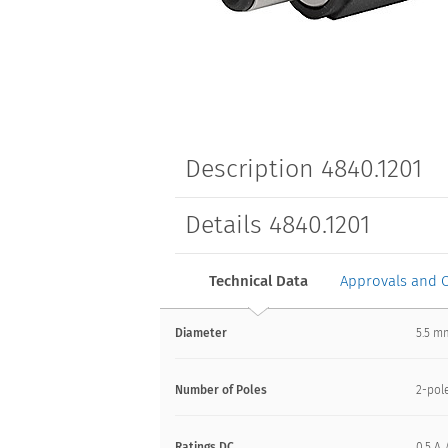
Description 4840.1201
Details 4840.1201
Technical Data
Approvals and 
Diameter
5.5 m
Number of Poles
2-pol
Ratings DC
0.5 A 