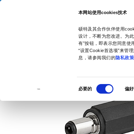
本网站使用cookies技术
目录
硕特及其合作伙伴使用co
主页
产品和解决方案
产品目录
DC Plugs / Sockets
4840.
设计，不断为您改进。为此
有”按钮，即表示您同意使用
“设置Cookie首选项”
息，请参阅我们的
隐私政
同
必要的
偏好
意
选
择