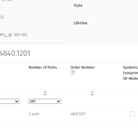
Style
VDC
Lifetime
0 MΩ␣ @ 500 VDC
4840.1201
Number of Poles
Order Number
Symbols
Footprin
3D-Mode
2-pole
4840.1201