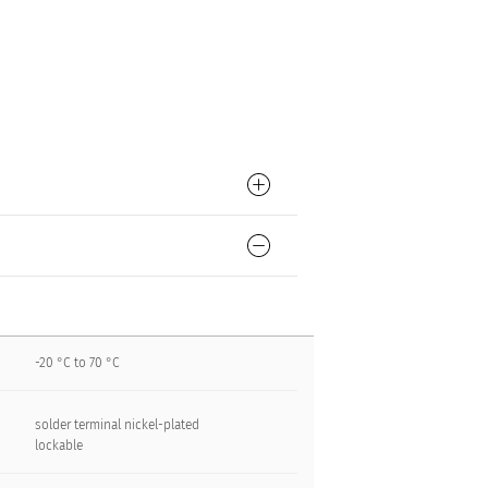
-20 °C to 70 °C
solder terminal nickel-plated
lockable