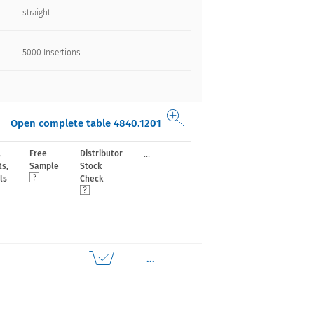
straight
5000 Insertions​
Open complete table 4840.1201
...
,
Free
Distributor
ts,
Sample
Stock
ls
Check
...
-