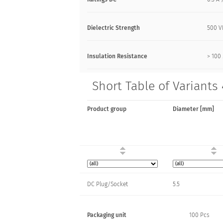
Dielectric Strength
500 
Insulation Resistance
> 10
Short Table of Variants 
Product group
Diameter [mm]
DC Plug/Socket
5.5
Packaging unit
100 Pcs