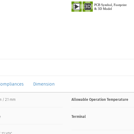
Compliances
Dimension
m / 2.1 mm
Allowable Operation Temperature
e
Terminal
/ 12 VDC