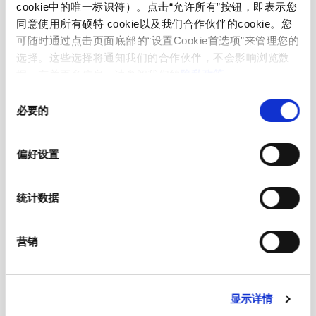
cookie中的唯一标识符）。点击“允许所有”按钮，即表示您
Allowable Operation Temperature
-25 °C to 70 °C
同意使用所有硕特 cookie以及我们合作伙伴的cookie。您
可随时通过点击页面底部的“设置Cookie首选项”来管理您的
选择。这些选择将通知我们的合作伙伴，不会影响浏览数
front side IP20 acc. to IEC 60529
IP-Protection
据。有关更多信息，请参阅我们的
隐私政策
。
同
Suitable for appliances with protection
Protection against electric shock
必要的
意
class I acc. to IEC 61140
选
择
偏好设置
Quick connect terminals
Terminal
统计数据
1.5 mm
Panel Thickness S
tolerance +/- 0.1
营销
Material: Housing
Thermoplastic, black / grey / white
显示详情
J acc. to IEC 60320-1-11
Appliance inlet/-outlet
UL 60320-1 CSA C22.2 no. 42 (for cold