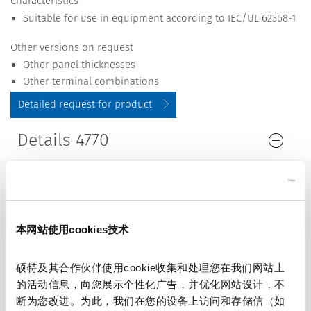
Characteristics
Suitable for use in equipment according to IEC/UL 62368-1
Other versions on request
Other panel thicknesses
Other terminal combinations
Detailed request for product
Details 4770
16 A / 250 VAC; 50/60 Hz
Ratings IEC
20 A / 250 VAC; 50/60 Hz
Ratings UL/CSA
本网站使用cookies技术
> 2 kVAC between L-N
Dielectric Strength
硕特及其合作伙伴使用cookie收集和处理您在我们网站上
> 3 kVAC between L/N-PE
的活动信息，向您展示个性化广告，并优化网站设计，不
(1 min/50 Hz)
断为您改进。为此，我们在您的设备上访问和存储信（如