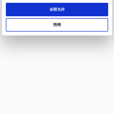
conditions) pin-temperature 70 °C, 16 A,
全部允许
Protection Class I
拒绝