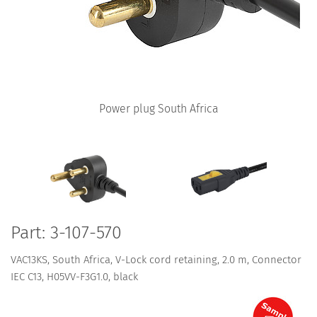
Power plug South Africa
Part: 3-107-570
VAC13KS, South Africa, V-Lock cord retaining, 2.0 m, Connector
IEC C13, H05VV-F3G1.0, black