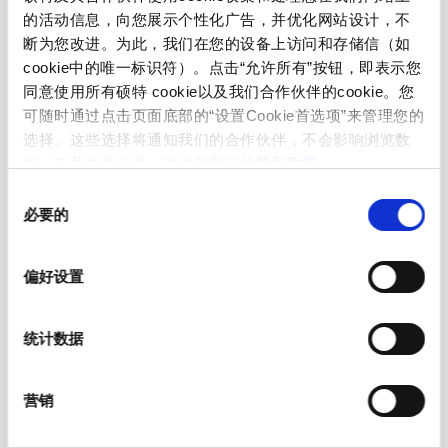
的活动信息，向您展示个性化广告，并优化网站设计，不
Suitable for appliances with protection
Protection against electric shock
断为您改进。为此，我们在您的设备上访问和存储信（如
class I acc. to IEC 61140
cookie中的唯一标识符）。点击“允许所有”按钮，即表示您
同意使用所有硕特 cookie以及我们合作伙伴的cookie。您
moulded
可随时通过点击页面底部的“设置Cookie首选项”来管理您的
Terminal
选择。这些选择将通知我们的合作伙伴，不会影响浏览数
据。有关更多信息，请参阅我们的
隐私政策
。
Material: Housing
PVC, black
同
必要的
意
C13 acc. to IEC 60320-3
Appliance inlet/-outlet
选
(for cold conditions) pin-temperature
择
70 °C, 10 A, Protection Class I
偏好设置
统计数据
营销