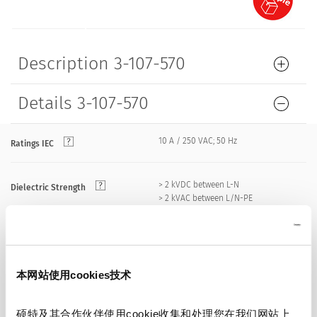
Description 3-107-570
Details 3-107-570
10 A / 250 VAC; 50 Hz
Ratings IEC
> 2 kVDC between L-N
Dielectric Strength
> 2 kVAC between L/N-PE
(1 min/50 Hz)
Allowable Operation Temperature
-25 °C to 70 °C
本网站使用cookies技术
front side IP20 acc. to IEC 60529
IP-Protection
硕特及其合作伙伴使用cookie收集和处理您在我们网站上