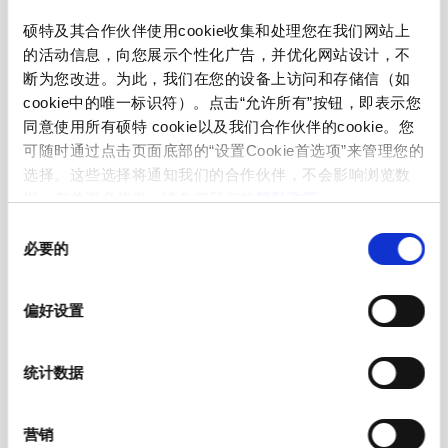
硕特及其合作伙伴使用cookie收集和处理您在我们网站上
front side IP20 acc. to IEC 60529
IP-Protection
的活动信息，向您展示个性化广告，并优化网站设计，不
断为您改进。为此，我们在您的设备上访问和存储信（如
Suitable for appliances with protection
Protection against electric shock
cookie中的唯一标识符）。点击“允许所有”按钮，即表示您
class I acc. to IEC 61140
同意使用所有硕特 cookie以及我们合作伙伴的cookie。您
可随时通过点击页面底部的“设置Cookie首选项”来管理您的
选择。这些选择将通知我们的合作伙伴，不会影响浏览数
moulded
Terminal
据。有关更多信息，请参阅我们的
隐私政策
。
同
Material: Housing
PVC, black
必要的
意
选
择
C13 acc. to IEC 60320-3
Appliance inlet/-outlet
偏好设置
(for cold conditions) pin-temperature
70 °C, 10 A, Protection Class I
统计数据
营销