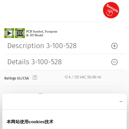
Description 3-100-528
Details 3-100-528
12 A / 125 VAC; 50/60 Hz
Ratings UL/CSA
> 2 kVDC between L-N
Dielectric Strength
> 2 kVAC between L/N-PE
(1 min/50 Hz)
本网站使用cookies技术
Allowable Operation Temperature
-25 °C to 70 °C