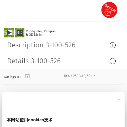
Description 3-100-526
Details 3-100-526
10 A / 250 VAC; 50 Hz
Ratings IEC
> 2 kVDC between L-N
Dielectric Strength
> 2 kVAC between L/N-PE
(1 min/50 Hz)
本网站使用cookies技术
Allowable Operation Temperature
-25 °C to 70 °C