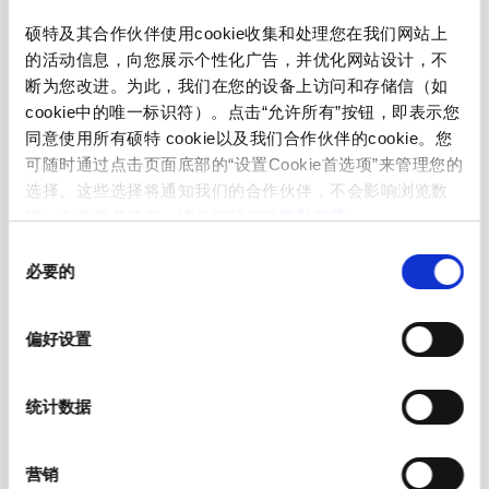
硕特及其合作伙伴使用cookie收集和处理您在我们网站上
front side IP20 acc. to IEC 60529
IP-Protection
的活动信息，向您展示个性化广告，并优化网站设计，不
断为您改进。为此，我们在您的设备上访问和存储信（如
Suitable for appliances with protection
Protection against electric shock
cookie中的唯一标识符）。点击“允许所有”按钮，即表示您
class I acc. to IEC 61140
同意使用所有硕特 cookie以及我们合作伙伴的cookie。您
可随时通过点击页面底部的“设置Cookie首选项”来管理您的
选择。这些选择将通知我们的合作伙伴，不会影响浏览数
moulded
Terminal
据。有关更多信息，请参阅我们的
隐私政策
。
同
Material: Housing
PVC, black
必要的
意
选
择
C13 acc. to IEC 60320-3
Appliance inlet/-outlet
偏好设置
(for cold conditions) pin-temperature
70 °C, 10 A, Protection Class I
统计数据
营销