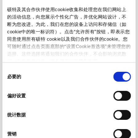
硕特及其合作伙伴使用cookie收集和处理您在我们网站上
front side IP20 acc. to IEC 60529
IP-Protection
的活动信息，向您展示个性化广告，并优化网站设计，不
断为您改进。为此，我们在您的设备上访问和存储信（如
Suitable for appliances with protection
Protection against electric shock
cookie中的唯一标识符）。点击“允许所有”按钮，即表示您
class I acc. to IEC 61140
同意使用所有硕特 cookie以及我们合作伙伴的cookie。您
可随时通过点击页面底部的“设置Cookie首选项”来管理您的
选择。这些选择将通知我们的合作伙伴，不会影响浏览数
moulded
Terminal
据。有关更多信息，请参阅我们的
隐私政策
。
同
Material: Housing
PVC, black
必要的
意
选
择
C13 acc. to IEC 60320-3
Appliance inlet/-outlet
偏好设置
(for cold conditions) pin-temperature
70 °C, 10 A, Protection Class I
统计数据
营销