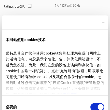
7 A / 125 VAC; 60 Hz
Ratings UL/CSA
> 4 kVAC between L-N
Dielectric Strength
> 2 kVAC between L/N-PE
(1 min/50 Hz)
本网站使用cookies技术
Allowable Operation Temperature
-25 °C to 70 °C
硕特及其合作伙伴使用cookie收集和处理您在我们网站上
front side IP20 acc. to IEC 60529
的活动信息，向您展示个性化广告，并优化网站设计，不
IP-Protection
断为您改进。为此，我们在您的设备上访问和存储信（如
cookie中的唯一标识符）。点击“允许所有”按钮，即表示您
Suitable for appliances with protection
Protection against electric shock
同意使用所有硕特 cookie以及我们合作伙伴的cookie。您
class I acc. to IEC 61140
可随时通过点击页面底部的“设置Cookie首选项”来管理您的
选择。这些选择将通知我们的合作伙伴，不会影响浏览数
据。有关更多信息，请参阅我们的
隐私政策
。
Snap-in version
Panel Thickness S
1/1.5/2/2/2.5 mm
同
必要的
意