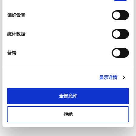
Material: Housing
PA6, black, UL 94V-0
选
择
偏好设置
C6 acc. to IEC/EN 60320-1
Appliance inlet/-outlet
UL 60320-1, CSA C22.2 no. 60320-1 (for
cold conditions) pin-temperature 70 °C,
统计数据
2.5 A, Protection Class I
营销
显示详情
全部允许
拒绝