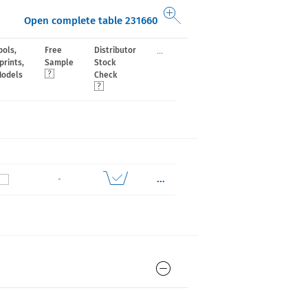
Open complete table 231660
...
ols,
Free
Distributor
prints,
Sample
Stock
Models
Check
...
-