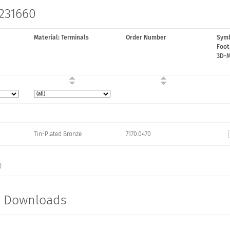
 231660
Material: Terminals
Order Number
Symb
Foot
3D-
Tin-Plated Bronze
7170.0470
)
t Downloads