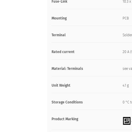
Fuse-Link
10.3 
Mounting
PCB
Terminal
Solde
Rated current
20 A (
Material: Terminals
see va
Unit Weight
4.1 g
Storage Conditions
0 °C t
Product Marking