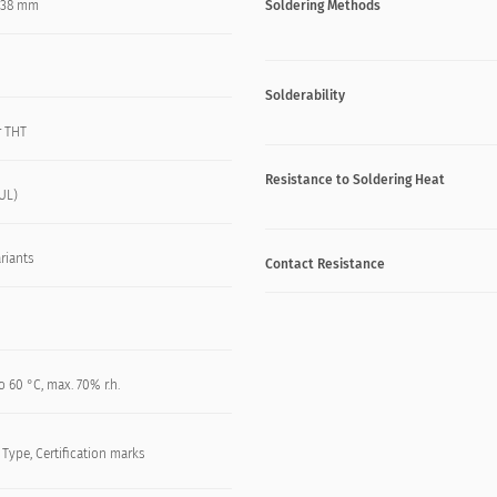
x 38 mm
Soldering Methods
Solderability
r THT
Resistance to Soldering Heat
UL)
riants
Contact Resistance
o 60 °C, max. 70% r.h.
, Type, Certification marks