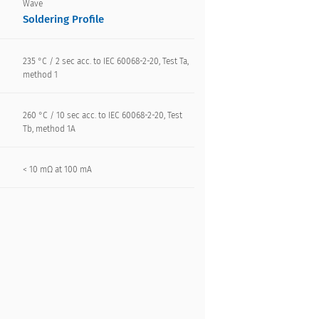
Wave
Soldering Profile
235 °C / 2 sec acc. to IEC 60068-2-20, Test Ta,
method 1
260 °C / 10 sec acc. to IEC 60068-2-20, Test
Tb, method 1A
< 10 mΩ at 100 mA