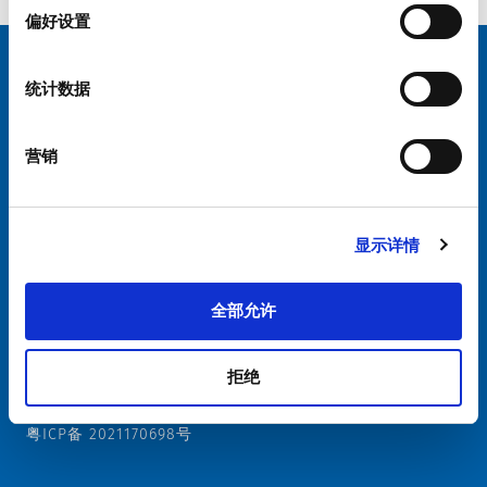
择
偏好设置
统计数据
选择您的 SCHURTER 网站和语言
中国 - 中文
营销
显示详情
硕特全球
隐私政策
条款和条件
全部允许
Cookie偏好设置管理
拒绝
粤ICP备 2021170698号