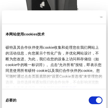
本网站使用cookies技术
Series: 1051
硕特及其合作伙伴使用cookie收集和处理您在我们网站上
的活动信息，向您展示个性化广告，并优化网站设计，不
断为您改进。为此，我们在您的设备上访问和存储信（如
cookie中的唯一标识符）。点击“允许所有”按钮，即表示您
同意使用所有硕特 cookie以及我们合作伙伴的cookie。您
We recommend for new applications
0712
可随时通过点击页面底部的“设置Cookie首选项”来管理您的
data sheet previous PDF
选择。这些选择将通知我们的合作伙伴，不会影响浏览数
据。有关更多信息，请参阅我们的
隐私政策
。
Last order date: 31.12.2013
同
必要的
意
Distribution Unit for Screw-on Mounting with 1 IEC Appliance Inlet C14 and 1
选