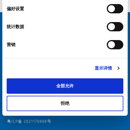
Connector F
择
偏好设置
统计数据
选择您的 SCHURTER 网站和语言
中国 - 中文
营销
显示详情
硕特全球
隐私政策
条款和条件
全部允许
Cookie偏好设置管理
拒绝
粤ICP备 2021170698号