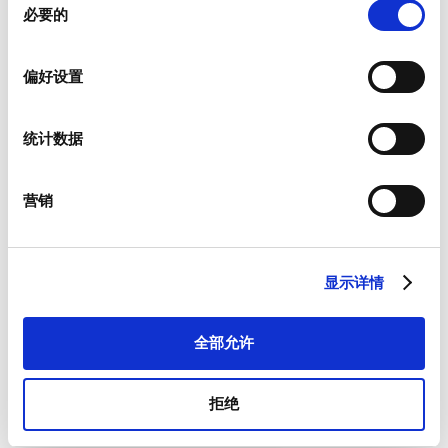
必要的
意
选
择
偏好设置
新闻资讯
统计数据
我们为客户提供有关产品以及特定市场的新闻资讯。
如果您希望收到上述物品，请从如下列表中进行相应选择。
我愿意接收硕特的最新新闻资讯。
营销
硕特可从您提供的联系信息，与您沟通联系。您可从订阅了我们
的新闻资讯中，将优先获取专属优惠和最新产品情况。根据适用
法律的规定，您可以撤回此前向我们提供的任何同意和取消订阅
显示详情
新闻资讯，我们承诺保护和尊重您的隐私。欲参阅更多硕特资料
处理和隐私保护措施，或者取消订阅，请查看我们的
隐私政策
。
*
全部允许
我同意接受一般条款和条件以及隐私政策。
拒绝