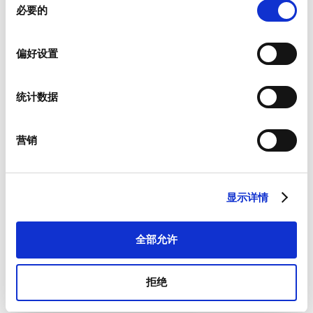
必要的
意
选
择
偏好设置
新闻资讯
统计数据
我们为客户提供有关产品以及特定市场的新闻资讯。
如果您希望收到上述物品，请从如下列表中进行相应选择。
我愿意接收硕特的最新新闻资讯。
营销
硕特可从您提供的联系信息，与您沟通联系。您可从订阅了我们
的新闻资讯中，将优先获取专属优惠和最新产品情况。根据适用
法律的规定，您可以撤回此前向我们提供的任何同意和取消订阅
显示详情
新闻资讯，我们承诺保护和尊重您的隐私。欲参阅更多硕特资料
处理和隐私保护措施，或者取消订阅，请查看我们的
隐私政策
。
*
全部允许
我同意接受一般条款和条件以及隐私政策。
拒绝