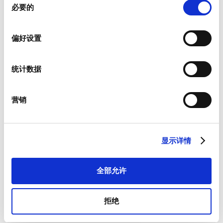
必要的
意
选
择
偏好设置
新闻资讯
统计数据
我们为客户提供有关产品以及特定市场的新闻资讯。
如果您希望收到上述物品，请从如下列表中进行相应选择。
我愿意接收硕特的最新新闻资讯。
营销
硕特可从您提供的联系信息，与您沟通联系。您可从订阅了我们
的新闻资讯中，将优先获取专属优惠和最新产品情况。根据适用
法律的规定，您可以撤回此前向我们提供的任何同意和取消订阅
显示详情
新闻资讯，我们承诺保护和尊重您的隐私。欲参阅更多硕特资料
处理和隐私保护措施，或者取消订阅，请查看我们的
隐私政策
。
*
全部允许
我同意接受一般条款和条件以及隐私政策。
拒绝