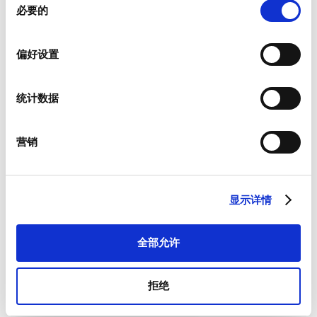
必要的
意
选
择
偏好设置
新闻资讯
统计数据
我们为客户提供有关产品以及特定市场的新闻资讯。
如果您希望收到上述物品，请从如下列表中进行相应选择。
我愿意接收硕特的最新新闻资讯。
营销
硕特可从您提供的联系信息，与您沟通联系。您可从订阅了我们
的新闻资讯中，将优先获取专属优惠和最新产品情况。根据适用
法律的规定，您可以撤回此前向我们提供的任何同意和取消订阅
显示详情
新闻资讯，我们承诺保护和尊重您的隐私。欲参阅更多硕特资料
处理和隐私保护措施，或者取消订阅，请查看我们的
隐私政策
。
*
全部允许
我同意接受一般条款和条件以及隐私政策。
拒绝