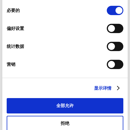
同
必要的
意
电子邮件
*
选
择
偏好设置
公司名称
*
统计数据
营销
服务
*
显示详情
全部允许
邮编
*
拒绝