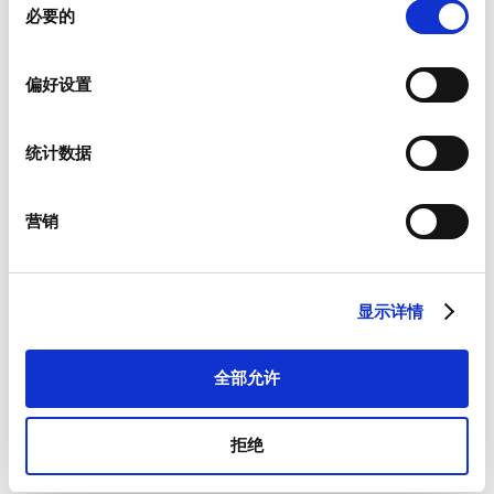
必要的
意
选
择
偏好设置
新闻资讯
统计数据
我们为客户提供有关产品以及特定市场的新闻资讯。
如果您希望收到上述物品，请从如下列表中进行相应选择。
我愿意接收硕特的最新新闻资讯。
营销
硕特可从您提供的联系信息，与您沟通联系。您可从订阅了我们
的新闻资讯中，将优先获取专属优惠和最新产品情况。根据适用
法律的规定，您可以撤回此前向我们提供的任何同意和取消订阅
显示详情
新闻资讯，我们承诺保护和尊重您的隐私。欲参阅更多硕特资料
处理和隐私保护措施，或者取消订阅，请查看我们的
隐私政策
。
*
全部允许
我同意接受一般条款和条件以及隐私政策。
拒绝