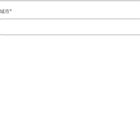
城市
*
国家/地区
*
电话号码
留言
*