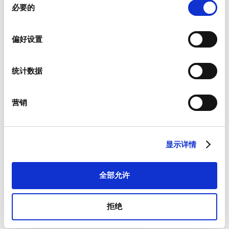
必要的
意
选
择
偏好设置
新闻资讯
统计数据
我们为客户提供有关产品以及特定市场的新闻资讯。
如果您希望收到上述物品，请从如下列表中进行相应选择。
我愿意接收硕特的最新新闻资讯。
营销
硕特可从您提供的联系信息，与您沟通联系。您可从订阅了我们
的新闻资讯中，将优先获取专属优惠和最新产品情况。根据适用
法律的规定，您可以撤回此前向我们提供的任何同意和取消订阅
显示详情
新闻资讯，我们承诺保护和尊重您的隐私。欲参阅更多硕特资料
处理和隐私保护措施，或者取消订阅，请查看我们的
隐私政策
。
*
全部允许
我同意接受一般条款和条件以及隐私政策。
拒绝