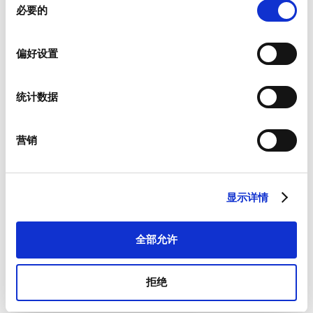
必要的
意
选
择
偏好设置
新闻资讯
统计数据
我们为客户提供有关产品以及特定市场的新闻资讯。
如果您希望收到上述物品，请从如下列表中进行相应选择。
我愿意接收硕特的最新新闻资讯。
营销
硕特可从您提供的联系信息，与您沟通联系。您可从订阅了我们
的新闻资讯中，将优先获取专属优惠和最新产品情况。根据适用
法律的规定，您可以撤回此前向我们提供的任何同意和取消订阅
显示详情
新闻资讯，我们承诺保护和尊重您的隐私。欲参阅更多硕特资料
处理和隐私保护措施，或者取消订阅，请查看我们的
隐私政策
。
*
全部允许
我同意接受一般条款和条件以及隐私政策。
拒绝