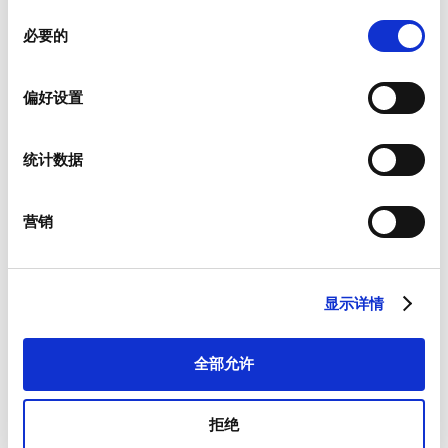
同
必要的
意
电子邮件
*
选
择
偏好设置
公司名称
*
统计数据
营销
服务
*
显示详情
全部允许
邮编
*
拒绝