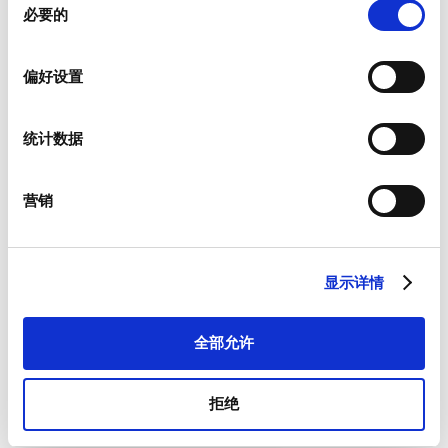
必要的
意
选
择
偏好设置
新闻资讯
统计数据
我们为客户提供有关产品以及特定市场的新闻资讯。
如果您希望收到上述物品，请从如下列表中进行相应选择。
我愿意接收硕特的最新新闻资讯。
营销
硕特可从您提供的联系信息，与您沟通联系。您可从订阅了我们
的新闻资讯中，将优先获取专属优惠和最新产品情况。根据适用
法律的规定，您可以撤回此前向我们提供的任何同意和取消订阅
显示详情
新闻资讯，我们承诺保护和尊重您的隐私。欲参阅更多硕特资料
处理和隐私保护措施，或者取消订阅，请查看我们的
隐私政策
。
*
全部允许
我同意接受一般条款和条件以及隐私政策。
拒绝