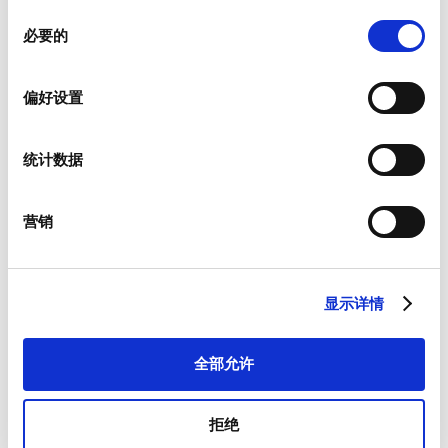
同
必要的
意
电子邮件
*
选
择
偏好设置
公司名称
*
统计数据
营销
服务
*
显示详情
全部允许
邮编
*
拒绝