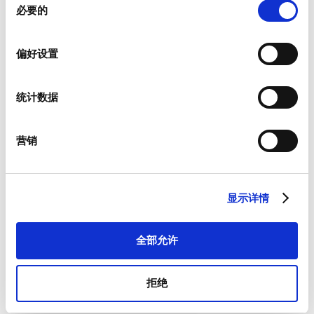
必要的
意
选
择
偏好设置
新闻资讯
统计数据
我们为客户提供有关产品以及特定市场的新闻资讯。
如果您希望收到上述物品，请从如下列表中进行相应选择。
我愿意接收硕特的最新新闻资讯。
营销
硕特可从您提供的联系信息，与您沟通联系。您可从订阅了我们
的新闻资讯中，将优先获取专属优惠和最新产品情况。根据适用
法律的规定，您可以撤回此前向我们提供的任何同意和取消订阅
显示详情
新闻资讯，我们承诺保护和尊重您的隐私。欲参阅更多硕特资料
处理和隐私保护措施，或者取消订阅，请查看我们的
隐私政策
。
*
全部允许
我同意接受一般条款和条件以及隐私政策。
拒绝