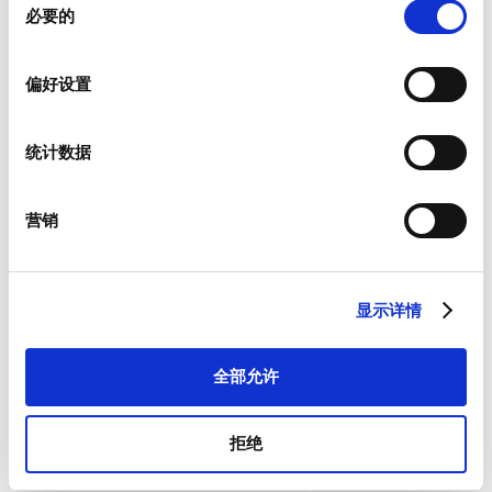
必要的
意
选
择
偏好设置
新闻资讯
统计数据
我们为客户提供有关产品以及特定市场的新闻资讯。
如果您希望收到上述物品，请从如下列表中进行相应选择。
我愿意接收硕特的最新新闻资讯。
营销
硕特可从您提供的联系信息，与您沟通联系。您可从订阅了我们
的新闻资讯中，将优先获取专属优惠和最新产品情况。根据适用
法律的规定，您可以撤回此前向我们提供的任何同意和取消订阅
显示详情
新闻资讯，我们承诺保护和尊重您的隐私。欲参阅更多硕特资料
处理和隐私保护措施，或者取消订阅，请查看我们的
隐私政策
。
*
全部允许
我同意接受一般条款和条件以及隐私政策。
拒绝